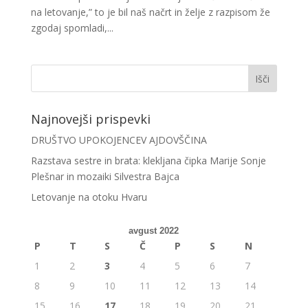
na letovanje,” to je bil naš načrt in želje z razpisom že
zgodaj spomladi,...
Najnovejši prispevki
DRUŠTVO UPOKOJENCEV AJDOVŠČINA
Razstava sestre in brata: klekljana čipka Marije Sonje
Plešnar in mozaiki Silvestra Bajca
Letovanje na otoku Hvaru
avgust 2022
P
T
S
Č
P
S
N
1
2
3
4
5
6
7
8
9
10
11
12
13
14
15
16
17
18
19
20
21