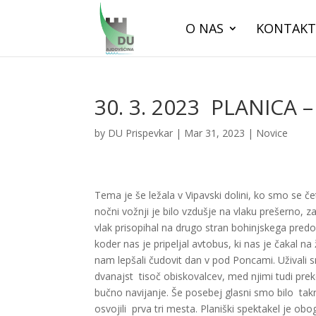
O NAS
KONTAKT
30. 3. 2023 PLANICA –
by
DU Prispevkar
|
Mar 31, 2023
|
Novice
Tema je še ležala v Vipavski dolini, ko smo se če
nočni vožnji je bilo vzdušje na vlaku prešerno,
vlak prisopihal na drugo stran bohinjskega predo
koder nas je pripeljal avtobus, ki nas je čakal na
nam lepšali čudovit dan v pod Poncami. Uživali
dvanajst tisoč obiskovalcev, med njimi tudi preko
bučno navijanje. Še posebej glasni smo bilo takrat,
osvojili prva tri mesta. Planiški spektakel je ob