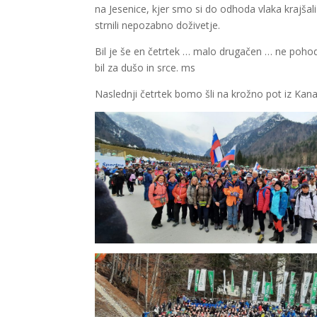
na Jesenice, kjer smo si do odhoda vlaka krajšal
strnili nepozabno doživetje.
Bil je še en četrtek … malo drugačen … ne pohodn
bil za dušo in srce. ms
Naslednji četrtek bomo šli na krožno pot iz Kana