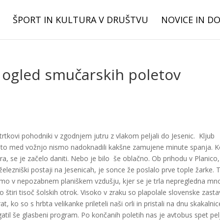
ŠPORT IN KULTURA V DRUŠTVU
NOVICE IN D
 ogled smučarskih poletov
trtkovi pohodniki v zgodnjem jutru z vlakom peljali do Jesenic. Kljub
 zato med vožnjo nismo nadoknadili kakšne zamujene minute spanja. K
ra, se je začelo daniti. Nebo je bilo še oblačno. Ob prihodu v Planico
 železniški postaji na Jesenicah, je sonce že poslalo prve tople žarke. T
 smo v nepozabnem planiškem vzdušju, kjer se je trla nepregledna mn
 štiri tisoč šolskih otrok. Visoko v zraku so plapolale slovenske zasta
 ko so s hrbta velikanke prileteli naši orli in pristali na dnu skakalnic
ogatil še glasbeni program. Po končanih poletih nas je avtobus spet pel