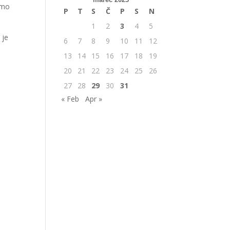
 smo
P
T
S
Č
P
S
N
1
2
3
4
5
 je
6
7
8
9
10
11
12
13
14
15
16
17
18
19
20
21
22
23
24
25
26
27
28
29
30
31
« Feb
Apr »