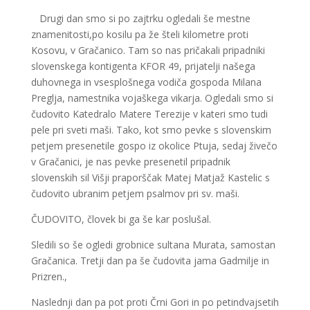
Drugi dan smo si po zajtrku ogledali še mestne
znamenitosti,po kosilu pa že šteli kilometre proti
Kosovu, v Gračanico. Tam so nas pričakali pripadniki
slovenskega kontigenta KFOR 49, prijatelji našega
duhovnega in vsesplošnega vodiča gospoda Milana
Preglja, namestnika vojaškega vikarja. Ogledali smo si
čudovito Katedralo Matere Terezije v kateri smo tudi
pele pri sveti maši. Tako, kot smo pevke s slovenskim
petjem presenetile gospo iz okolice Ptuja, sedaj živečo
v Gračanici, je nas pevke presenetil pripadnik
slovenskih sil Višji praporščak Matej Matjaž Kastelic s
čudovito ubranim petjem psalmov pri sv. maši.
ČUDOVITO, človek bi ga še kar poslušal.
Sledili so še ogledi grobnice sultana Murata, samostan
Gračanica. Tretji dan pa še čudovita jama Gadmilje in
Prizren.,
Naslednji dan pa pot proti Črni Gori in po petindvajsetih