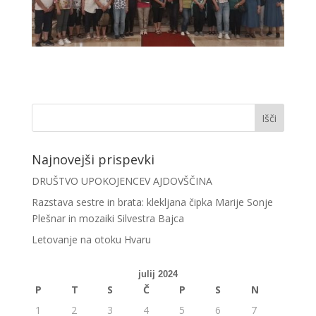
Najnovejši prispevki
DRUŠTVO UPOKOJENCEV AJDOVŠČINA
Razstava sestre in brata: klekljana čipka Marije Sonje
Plešnar in mozaiki Silvestra Bajca
Letovanje na otoku Hvaru
julij 2024
P
T
S
Č
P
S
N
1
2
3
4
5
6
7