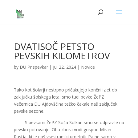
DVATISOČ PETSTO
PEVSKIH KILOMETROV
by
DU Prispevkar
|
Jul 22, 2024
|
Novice
Tako kot šolarji nestrpno pričakujejo končni izlet ob
zaključku šolskega leta, smo tudi pevke ŽePZ
Večernica DU Ajdovščina težko čakale naš zaključek
pevske sezone.
S pevkami ŽePZ Soča Solkan smo se odpravile na
pevsko potovanje. Oba zbora vodi gospod Miran
Rustja ,ki je naš vsestranski umetnik. Pa ne samo v