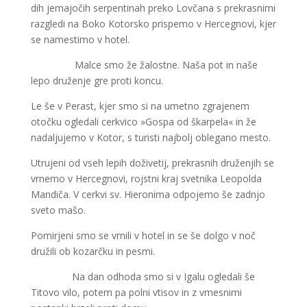
dih jemajočih serpentinah preko Lovčana s prekrasnimi
razgledi na Boko Kotorsko prispemo v Hercegnovi, kjer
se namestimo v hotel.
Malce smo že žalostne. Naša pot in naše
lepo druženje gre proti koncu.
Le še v Perast, kjer smo si na umetno zgrajenem
otočku ogledali cerkvico »Gospa od škarpela« in že
nadaljujemo v Kotor, s turisti najbolj oblegano mesto.
Utrujeni od vseh lepih doživetij, prekrasnih druženjih se
vrnemo v Hercegnovi, rojstni kraj svetnika Leopolda
Mandiča. V cerkvi sv. Hieronima odpojemo še zadnjo
sveto mašo.
Pomirjeni smo se vrnili v hotel in se še dolgo v noč
družili ob kozarčku in pesmi.
Na dan odhoda smo si v Igalu ogledali še
Titovo vilo, potem pa polni vtisov in z vmesnimi