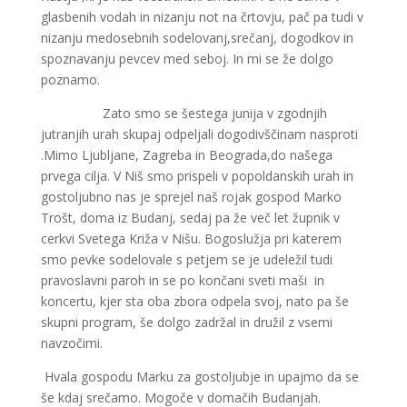
glasbenih vodah in nizanju not na črtovju, pač pa tudi v
nizanju medosebnih sodelovanj,srečanj, dogodkov in
spoznavanju pevcev med seboj. In mi se že dolgo
poznamo.
Zato smo se šestega junija v zgodnjih
jutranjih urah skupaj odpeljali dogodivščinam nasproti
.Mimo Ljubljane, Zagreba in Beograda,do našega
prvega cilja. V Niš smo prispeli v popoldanskih urah in
gostoljubno nas je sprejel naš rojak gospod Marko
Trošt, doma iz Budanj, sedaj pa že več let župnik v
cerkvi Svetega Križa v Nišu. Bogoslužja pri katerem
smo pevke sodelovale s petjem se je udeležil tudi
pravoslavni paroh in se po končani sveti maši in
koncertu, kjer sta oba zbora odpela svoj, nato pa še
skupni program, še dolgo zadržal in družil z vsemi
navzočimi.
Hvala gospodu Marku za gostoljubje in upajmo da se
še kdaj srečamo. Mogoče v domačih Budanjah.