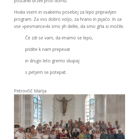
postanki brzeli proti domu.
Hvala vsem in vsakemu posebej za lepo pripravljen
program. Za vso dobro voljo, za hrano in pijačo. In za
vse »pesmarice«ki smo jih delile, da smo grla si močile.
Če zdi se vam, da imamo se lepo,
pridite k nam prepevat
in drugo leto gremo skupaj
s petjem se potepat.
Petrovčič Marija