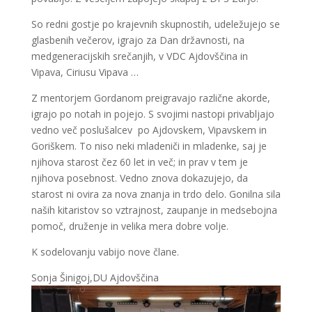
So redni gostje po krajevnih skupnostih, udeležujejo se
glasbenih večerov, igrajo za Dan državnosti, na
medgeneracijskih srečanjih, v VDC Ajdovščina in
Vipava, Ciriusu Vipava …
Z mentorjem Gordanom preigravajo različne akorde,
igrajo po notah in pojejo. S svojimi nastopi privabljajo
vedno več poslušalcev po Ajdovskem, Vipavskem in
Goriškem. To niso neki mladeniči in mladenke, saj je
njihova starost čez 60 let in več; in prav v tem je
njihova posebnost. Vedno znova dokazujejo, da
starost ni ovira za nova znanja in trdo delo. Gonilna sila
naših kitaristov so vztrajnost, zaupanje in medsebojna
pomoč, druženje in velika mera dobre volje.
K sodelovanju vabijo nove člane.
Sonja Šinigoj,DU Ajdovščina