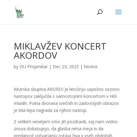
MIKLAVŽEV KONCERT
AKORDOV
by
DU Prispevkar
|
Dec 23, 2025
|
Novice
Kitarska skupina AKORDI je letošnjo uspešno sezono
nastopov zaključila s samostojnim koncertom v Hiši
mladih. Polna dvorana srečnih in zadovoljnih obrazov
je bila lepa nagrada za njihov nastop.
Z velikim veseljem smo jih pozdravili, saj nam vedno
znova dokazujejo, da glasba nima meja in da
predanost ustvarjanju ostaja živa v vseh obdobjih