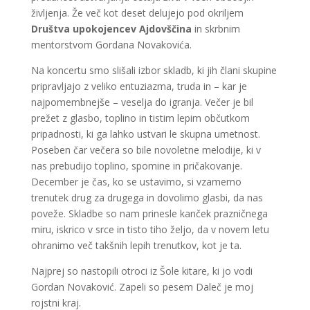
življenja. Že več kot deset delujejo pod okriljem
Društva upokojencev Ajdovščina
in skrbnim
mentorstvom Gordana Novakovića.
Na koncertu smo slišali izbor skladb, ki jih člani skupine
pripravljajo z veliko entuziazma, truda in – kar je
najpomembnejše – veselja do igranja. Večer je bil
prežet z glasbo, toplino in tistim lepim občutkom
pripadnosti, ki ga lahko ustvari le skupna umetnost.
Poseben čar večera so bile novoletne melodije, ki v
nas prebudijo toplino, spomine in pričakovanje.
December je čas, ko se ustavimo, si vzamemo
trenutek drug za drugega in dovolimo glasbi, da nas
poveže. Skladbe so nam prinesle kanček prazničnega
miru, iskrico v srce in tisto tiho željo, da v novem letu
ohranimo več takšnih lepih trenutkov, kot je ta.
Najprej so nastopili otroci iz Šole kitare, ki jo vodi
Gordan Novaković. Zapeli so pesem Daleč je moj
rojstni kraj.