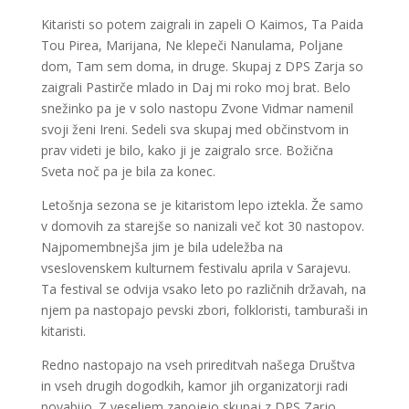
Kitaristi so potem zaigrali in zapeli O Kaimos, Ta Paida
Tou Pirea, Marijana, Ne klepeči Nanulama, Poljane
dom, Tam sem doma, in druge. Skupaj z DPS Zarja so
zaigrali Pastirče mlado in Daj mi roko moj brat. Belo
snežinko pa je v solo nastopu Zvone Vidmar namenil
svoji ženi Ireni. Sedeli sva skupaj med občinstvom in
prav videti je bilo, kako ji je zaigralo srce. Božična
Sveta noč pa je bila za konec.
Letošnja sezona se je kitaristom lepo iztekla. Že samo
v domovih za starejše so nanizali več kot 30 nastopov.
Najpomembnejša jim je bila udeležba na
vseslovenskem kulturnem festivalu aprila v Sarajevu.
Ta festival se odvija vsako leto po različnih državah, na
njem pa nastopajo pevski zbori, folkloristi, tamburaši in
kitaristi.
Redno nastopajo na vseh prireditvah našega Društva
in vseh drugih dogodkih, kamor jih organizatorji radi
povabijo. Z veseljem zapojejo skupaj z DPS Zarjo.