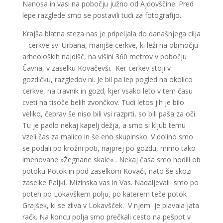
Nanosa in vasi na pobočju južno od Ajdovščine. Pred
lepe razglede smo se postavili tudi za fotografijo.
Krajša blatna steza nas je pripeljala do današnjega cilja
– cerkve sv. Urbana, manjše cerkve, ki leži na območju
arheoloških najdišč, na višini 360 metrov v pobočju
Čavna, v zaselku Kovačevši. Ker cerkev stoji v
gozdičku, razgledov ni. Je bil pa lep pogled na okolico
cerkve, na travnik in gozd, kjer vsako leto v tem času
cveti na tisoče belih zvončkov. Tudi letos jih je bilo
veliko, čeprav še niso bili vsi razprti, so bili paša za oči.
Tu je padlo nekaj kapelj dežja, a smo si kljub temu
vzeli čas za malico in še eno skupinsko. V dolino smo
se podali po krožni poti, najprej po gozdu, mimo tako
imenovane »Žegnane skale« . Nekaj časa smo hodili ob
potoku Potok in pod zaselkom Kovači, nato še skozi
zaselke Paljki, Mizinska vas in Vas. Nadaljevali smo po
poteh po Lokavškem polju, po katerem teče potok
Grajšek, ki se zliva v Lokavšček. V njem je plavala jata
račk.
Na koncu polja smo prečkali cesto na pešpot v