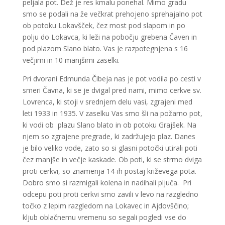
peljala pot. Dež je res kmalu ponehal. Mimo gradu
smo se podali na že večkrat prehojeno sprehajalno pot
ob potoku Lokavšček, čez most pod slapom in po
polju do Lokavca, ki leži na pobočju grebena Čaven in
pod plazom Slano blato. Vas je razpotegnjena s 16
večjimi in 10 manjšimi zaselki.
Pri dvorani Edmunda Čibeja nas je pot vodila po cesti v
smeri Čavna, ki se je dvigal pred nami, mimo cerkve sv.
Lovrenca, ki stoji v srednjem delu vasi, zgrajeni med
leti 1933 in 1935. V zaselku Vas smo šli na požarno pot,
ki vodi ob plazu Slano blato in ob potoku Grajšek. Na
njem so zgrajene pregrade, ki zadržujejo plaz. Danes
je bilo veliko vode, zato so si glasni potočki utirali poti
čez manjše in večje kaskade. Ob poti, ki se strmo dviga
proti cerkvi, so znamenja 14-ih postaj križevega pota.
Dobro smo si razmigali kolena in nadihali pljuča. Pri
odcepu poti proti cerkvi smo zavili v levo na razgledno
točko z lepim razgledom na Lokavec in Ajdovščino;
kljub oblačnemu vremenu so segali pogledi vse do