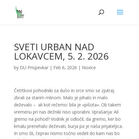
SVETI URBAN NAD
LOKAVCEM, 5. 2. 2026
by
DU Prispevkar
|
Feb 6, 2026
|
Novice
Četrtkovi pohodniki za dušo in srce smo se zjutraj
zbrali za starim mlinom. Malo je pihalo in malo
deževalo – ali kot rečemo: bila je »pišota«. Ob takem
vremenu pri nas dežniki niso uporabni. Vprašanja: Ali
gremo na pohod? Vodnik je odločil, da gremo, ker bo
kmalu prenehalo deževati, burja pa je naša prijateljica.
In smo šli, čeprav nismo točno vedeli do kam nas bo