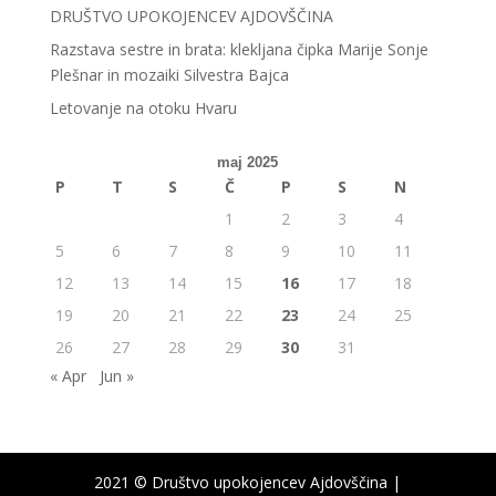
DRUŠTVO UPOKOJENCEV AJDOVŠČINA
Razstava sestre in brata: klekljana čipka Marije Sonje
Plešnar in mozaiki Silvestra Bajca
Letovanje na otoku Hvaru
maj 2025
P
T
S
Č
P
S
N
1
2
3
4
5
6
7
8
9
10
11
12
13
14
15
16
17
18
19
20
21
22
23
24
25
26
27
28
29
30
31
« Apr
Jun »
2021 © Društvo upokojencev Ajdovščina |