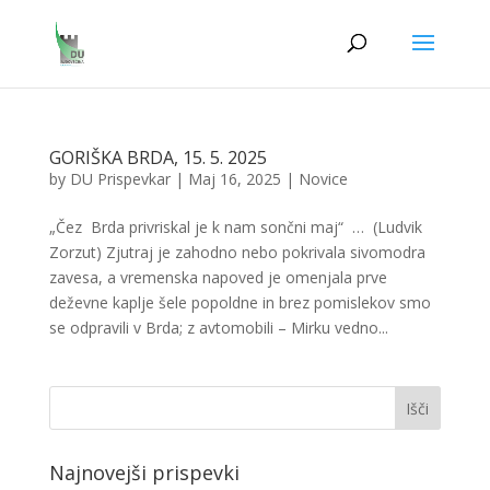
GORIŠKA BRDA, 15. 5. 2025
by
DU Prispevkar
|
Maj 16, 2025
|
Novice
„Čez Brda privriskal je k nam sončni maj“ … (Ludvik
Zorzut) Zjutraj je zahodno nebo pokrivala sivomodra
zavesa, a vremenska napoved je omenjala prve
deževne kaplje šele popoldne in brez pomislekov smo
se odpravili v Brda; z avtomobili – Mirku vedno...
Najnovejši prispevki