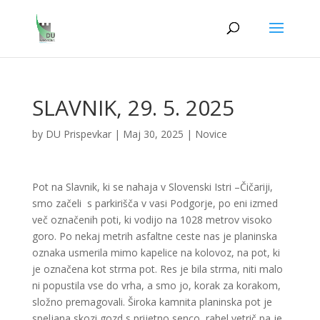
SLAVNIK, 29. 5. 2025
by
DU Prispevkar
|
Maj 30, 2025
|
Novice
Pot na Slavnik, ki se nahaja v Slovenski Istri –Čičariji,
smo začeli s parkirišča v vasi Podgorje, po eni izmed
več označenih poti, ki vodijo na 1028 metrov visoko
goro. Po nekaj metrih asfaltne ceste nas je planinska
oznaka usmerila mimo kapelice na kolovoz, na pot, ki
je označena kot strma pot. Res je bila strma, niti malo
ni popustila vse do vrha, a smo jo, korak za korakom,
složno premagovali. Široka kamnita planinska pot je
speljana skozi gozd s prijetno senco, rahel vetrič pa je