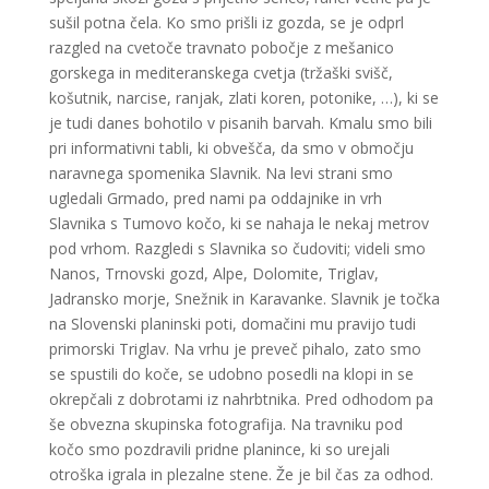
sušil potna čela. Ko smo prišli iz gozda, se je odprl
razgled na cvetoče travnato pobočje z mešanico
gorskega in mediteranskega cvetja (tržaški svišč,
košutnik, narcise, ranjak, zlati koren, potonike, …), ki se
je tudi danes bohotilo v pisanih barvah. Kmalu smo bili
pri informativni tabli, ki obvešča, da smo v območju
naravnega spomenika Slavnik. Na levi strani smo
ugledali Grmado, pred nami pa oddajnike in vrh
Slavnika s Tumovo kočo, ki se nahaja le nekaj metrov
pod vrhom. Razgledi s Slavnika so čudoviti; videli smo
Nanos, Trnovski gozd, Alpe, Dolomite, Triglav,
Jadransko morje, Snežnik in Karavanke. Slavnik je točka
na Slovenski planinski poti, domačini mu pravijo tudi
primorski Triglav. Na vrhu je preveč pihalo, zato smo
se spustili do koče, se udobno posedli na klopi in se
okrepčali z dobrotami iz nahrbtnika. Pred odhodom pa
še obvezna skupinska fotografija. Na travniku pod
kočo smo pozdravili pridne planince, ki so urejali
otroška igrala in plezalne stene. Že je bil čas za odhod.