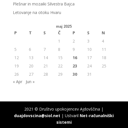
Plešnar in mozaiki Silvestra Bajca
Letovanje na otoku Hvaru
maj 2025
P
T
S
Č
P
S
N
1
2
3
4
5
6
7
8
9
10
11
12
13
14
15
16
17
18
19
20
21
22
23
24
25
26
27
28
29
30
31
« Apr
Jun »
2021 © Društvo upokojencev Ajdovščina |
duajdovscina@siol.net
| Ustvaril
Net-računalniški
sistemi