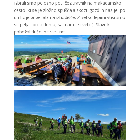
Izbrali smo položno pot čez travnik na makadamsko
cesto, ki se je zložno spuščala skozi gozd in nas je po
uri hoje pripeljala na izhodišče. Z veliko lepimi vtisi smo
se peljali proti domu, saj nam je cvetoči Slavnik
pobožal dušo in srce. ms