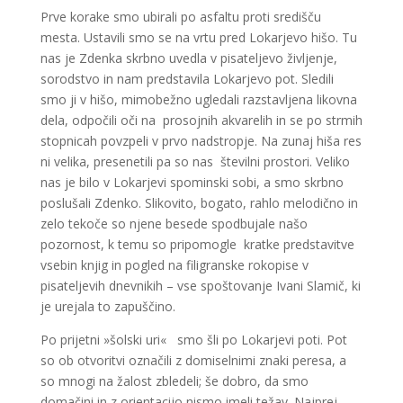
Prve korake smo ubirali po asfaltu proti središču
mesta. Ustavili smo se na vrtu pred Lokarjevo hišo. Tu
nas je Zdenka skrbno uvedla v pisateljevo življenje,
sorodstvo in nam predstavila Lokarjevo pot. Sledili
smo ji v hišo, mimobežno ugledali razstavljena likovna
dela, odpočili oči na prosojnih akvarelih in se po strmih
stopnicah povzpeli v prvo nadstropje. Na zunaj hiša res
ni velika, presenetili pa so nas številni prostori. Veliko
nas je bilo v Lokarjevi spominski sobi, a smo skrbno
poslušali Zdenko. Slikovito, bogato, rahlo melodično in
zelo tekoče so njene besede spodbujale našo
pozornost, k temu so pripomogle kratke predstavitve
vsebin knjig in pogled na filigranske rokopise v
pisateljevih dnevnikih – vse spoštovanje Ivani Slamič, ki
je urejala to zapuščino.
Po prijetni »šolski uri« smo šli po Lokarjevi poti. Pot
so ob otvoritvi označili z domiselnimi znaki peresa, a
so mnogi na žalost zbledeli; še dobro, da smo
domačini in z orientacijo nismo imeli težav. Najprej