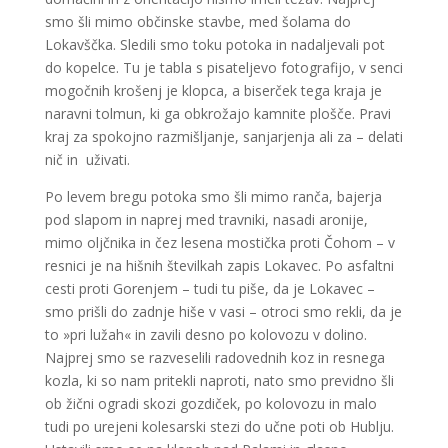
smo šli mimo občinske stavbe, med šolama do
Lokavščka. Sledili smo toku potoka in nadaljevali pot
do kopelce. Tu je tabla s pisateljevo fotografijo, v senci
mogočnih krošenj je klopca, a biserček tega kraja je
naravni tolmun, ki ga obkrožajo kamnite plošče. Pravi
kraj za spokojno razmišljanje, sanjarjenja ali za – delati
nič in uživati.
Po levem bregu potoka smo šli mimo ranča, bajerja
pod slapom in naprej med travniki, nasadi aronije,
mimo oljčnika in čez lesena mostička proti Čohom – v
resnici je na hišnih številkah zapis Lokavec. Po asfaltni
cesti proti Gorenjem – tudi tu piše, da je Lokavec –
smo prišli do zadnje hiše v vasi – otroci smo rekli, da je
to »pri lužah« in zavili desno po kolovozu v dolino.
Najprej smo se razveselili radovednih koz in resnega
kozla, ki so nam pritekli naproti, nato smo previdno šli
ob žični ogradi skozi gozdiček, po kolovozu in malo
tudi po urejeni kolesarski stezi do učne poti ob Hublju.