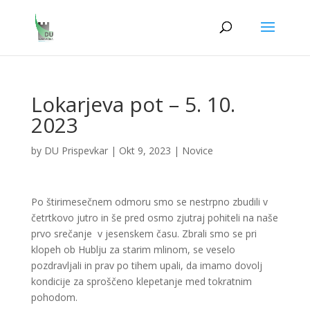
Lokarjeva pot – 5. 10.
2023
by
DU Prispevkar
|
Okt 9, 2023
|
Novice
Po štirimesečnem odmoru smo se nestrpno zbudili v
četrtkovo jutro in še pred osmo zjutraj pohiteli na naše
prvo srečanje v jesenskem času. Zbrali smo se pri
klopeh ob Hublju za starim mlinom, se veselo
pozdravljali in prav po tihem upali, da imamo dovolj
kondicije za sproščeno klepetanje med tokratnim
pohodom.