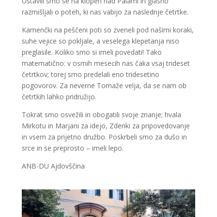
Ustavili smo se na klopeh nad Palami in glasno
razmišljali o poteh, ki nas vabijo za naslednje četrtke.
Kamenčki na peščeni poti so zveneli pod našimi koraki,
suhe vejice so pokljale, a veselega klepetanja niso
preglasile. Koliko smo si imeli povedati! Tako
matematično: v osmih mesecih nas čaka vsaj trideset
četrtkov; torej smo predelali eno tridesetino
pogovorov. Za neverne Tomaže velja, da se nam ob
četrtkih lahko pridružijo.
Tokrat smo osvežili in obogatili svoje znanje; hvala
Mirkotu in Marjani za idejo, Zdenki za pripovedovanje
in vsem za prijetno družbo. Poskrbeli smo za dušo in
srce in se preprosto – imeli lepo.
ANB-DU Ajdovščina