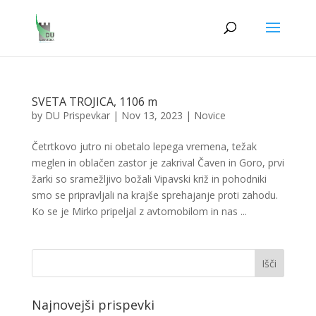
SVETA TROJICA, 1106 m
by
DU Prispevkar
|
Nov 13, 2023
|
Novice
Četrtkovo jutro ni obetalo lepega vremena, težak
meglen in oblačen zastor je zakrival Čaven in Goro, prvi
žarki so sramežljivo božali Vipavski križ in pohodniki
smo se pripravljali na krajše sprehajanje proti zahodu.
Ko se je Mirko pripeljal z avtomobilom in nas ...
Najnovejši prispevki