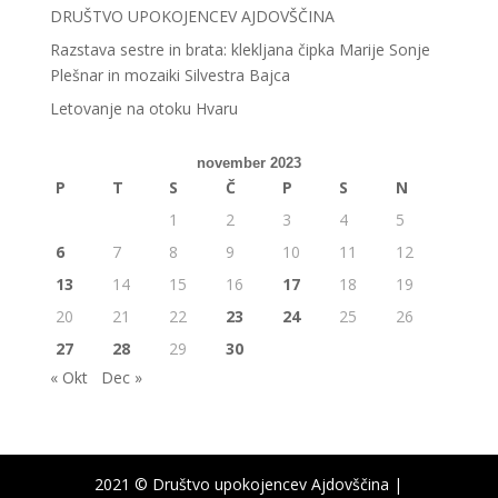
DRUŠTVO UPOKOJENCEV AJDOVŠČINA
Razstava sestre in brata: klekljana čipka Marije Sonje
Plešnar in mozaiki Silvestra Bajca
Letovanje na otoku Hvaru
november 2023
P
T
S
Č
P
S
N
1
2
3
4
5
6
7
8
9
10
11
12
13
14
15
16
17
18
19
20
21
22
23
24
25
26
27
28
29
30
« Okt
Dec »
2021 © Društvo upokojencev Ajdovščina |